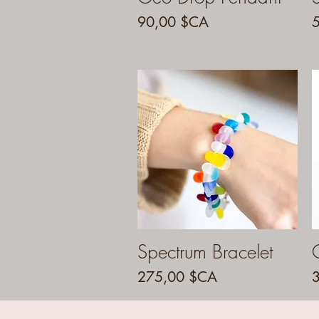
Prix
P
90,00 $CA
Spectrum Bracelet
Aperçu rapide
Prix
P
275,00 $CA