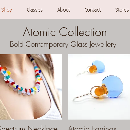
Shop
Classes
About
Contact
Stores
Atomic Collection
Bold Contemporary Glass Jewellery
Spectrum Necklace
Aperçu rapide
Atomic Earrings
Aperçu rapide